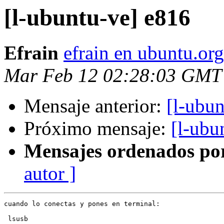
[l-ubuntu-ve] e816
Efrain
efrain en ubuntu.org
Mar Feb 12 02:28:03 GMT
Mensaje anterior:
[l-ubu
Próximo mensaje:
[l-ubu
Mensajes ordenados po
autor ]
cuando lo conectas y pones en terminal:

 lsusb
