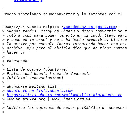
Prueba instalando soundconverter y lo intentas con el

2008/12/24 Vanesa Malpica <
vanedesanz en gmail.com
>:

>
>
>
>
>
>
>
>
>
>
>
>
>
>
>
ubuntu-ve en lists.ubuntu.com
>
https://lists.ubuntu.com/mailman/listinfo/ubuntu-ve
>
>
>
 Modifica tus opciones de suscripci&#243;n o  desuscri
>