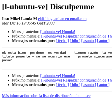
[l-ubuntu-ve] Disculpenme
Iosu Mikel Landa M
eldiabloguardian en gmail.com
Mar Dic 16 19:35:45 GMT 2008
Mensaje anterior:
[l-ubuntu-ve] Hooola!
Próximo mensaje:
[l-ubuntu-ve] Respaldar configuración de T
Mensajes ordenados por:
[ fecha ]
[ hilo ]
[ asunto ]
[ autor ]
ok esta bien, perdone, es verdad... tienen razón, la ve
titulo ponerle y se me ocurrio ese... prometo sincerame
pasar

Mensaje anterior:
[l-ubuntu-ve] Hooola!
Próximo mensaje:
[l-ubuntu-ve] Respaldar configuración de T
Mensajes ordenados por:
[ fecha ]
[ hilo ]
[ asunto ]
[ autor ]
Más información sobre la lista de distribución ubuntu-ve