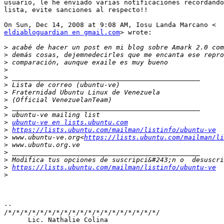
usuario, le he enviado varias notificaciones recordando
lista, evite sanciones al respecto!!

eldiabloguardian en gmail.com
> wrote:

>
>
>
>
>
>
>
>
>
>
>
ubuntu-ve en lists.ubuntu.com
>
https://lists.ubuntu.com/mailman/listinfo/ubuntu-ve
>
 www.ubuntu-ve.org<
https://lists.ubuntu.com/mailman/li
>
>
>
>
https://lists.ubuntu.com/mailman/listinfo/ubuntu-ve
>
-- 

/*/*/*/*/*/*/*/*/*/*/*/*/*/*/*/*/*/*/*/

      Lic. Nathalie Colina
