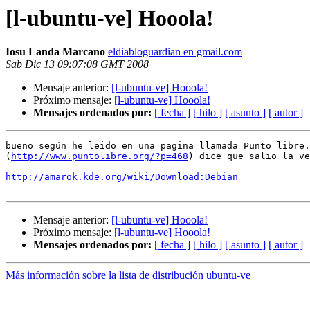
[l-ubuntu-ve] Hooola!
Iosu Landa Marcano
eldiabloguardian en gmail.com
Sab Dic 13 09:07:08 GMT 2008
Mensaje anterior:
[l-ubuntu-ve] Hooola!
Próximo mensaje:
[l-ubuntu-ve] Hooola!
Mensajes ordenados por:
[ fecha ]
[ hilo ]
[ asunto ]
[ autor ]
bueno según he leido en una pagina llamada Punto libre.
(
http://www.puntolibre.org/?p=468
) dice que salio la ve
http://amarok.kde.org/wiki/Download:Debian
Mensaje anterior:
[l-ubuntu-ve] Hooola!
Próximo mensaje:
[l-ubuntu-ve] Hooola!
Mensajes ordenados por:
[ fecha ]
[ hilo ]
[ asunto ]
[ autor ]
Más información sobre la lista de distribución ubuntu-ve