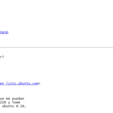
racas
r?

en lists.ubuntu.com
>

ue me puedan 

220 y tomé 

 ubuntu 8.10, 
