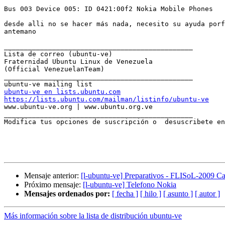
Bus 003 Device 005: ID 0421:00f2 Nokia Mobile Phones

desde alli no se hacer más nada, necesito su ayuda porf
antemano

_______________________________________________

Lista de correo (ubuntu-ve)

Fraternidad Ubuntu Linux de Venezuela

(Official VenezuelanTeam)

_______________________________________________

ubuntu-ve en lists.ubuntu.com
https://lists.ubuntu.com/mailman/listinfo/ubuntu-ve

www.ubuntu-ve.org | www.ubuntu.org.ve

_______________________________________________

Modifica tus opciones de suscripción o  desuscribete en
Mensaje anterior:
[l-ubuntu-ve] Preparativos - FLISoL-2009 Ca
Próximo mensaje:
[l-ubuntu-ve] Telefono Nokia
Mensajes ordenados por:
[ fecha ]
[ hilo ]
[ asunto ]
[ autor ]
Más información sobre la lista de distribución ubuntu-ve