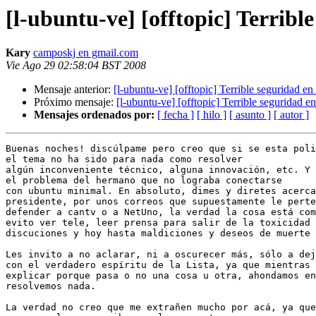
[l-ubuntu-ve] [offtopic] Terribl
Kary
camposkj en gmail.com
Vie Ago 29 02:58:04 BST 2008
Mensaje anterior:
[l-ubuntu-ve] [offtopic] Terrible seguridad e
Próximo mensaje:
[l-ubuntu-ve] [offtopic] Terrible seguridad e
Mensajes ordenados por:
[ fecha ]
[ hilo ]
[ asunto ]
[ autor ]
Buenas noches! discúlpame pero creo que si se esta poli
el tema no ha sido para nada como resolver

algún inconveniente técnico, alguna innovación, etc. Y 
el problema del hermano que no lograba conectarse

con ubuntu minimal. En absoluto, dimes y diretes acerca
presidente, por unos correos que supuestamente le perte
defender a cantv o a NetUno, la verdad la cosa está com
evito ver tele, leer prensa para salir de la toxicidad 
discuciones y hoy hasta maldiciones y deseos de muerte 
Les invito a no aclarar, ni a oscurecer más, sólo a dej
con el verdadero espíritu de la Lista, ya que mientras 
explicar porque pasa o no una cosa u otra, ahondamos en
resolvemos nada.

La verdad no creo que me extrañen mucho por acá, ya que