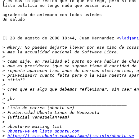
y es mas lo que recibo que lo que entrego, pero si nos 
lista política no tengo nada que buscar acá.

agradecida de antemano con todos ustedes.

Un saludo

El 28 de agosto de 2008 18:44, Juan Hernandez <
vladjani
>
>
>
>
>
>
>
>
>
>
>
>
>
>
>
>
>
>
>
ubuntu-ve en lists.ubuntu.com
>
https://lists.ubuntu.com/mailman/listinfo/ubuntu-ve