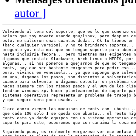
autor ]
Volviendo al tema del soporte, que es lo que comenzo es
aclaro que soy novato usando gnu/linux, pero despues de
esto, me salieron unas cuantas dudas.. Ok tu tienes en 
(bajo cualquier version), y no te brindaron soporte... 
pregunto yo, esta mal que no tengan soporte para ubuntu
hasta incluiria fedora... pero mientras mas exigentes n
digamos que instale Slackware, Arch Linux o MEPIS, por 
algunas... si nos ponemos a quejarnos de que no tengamo
cantv, hay que ser bastante exigentes para pedir eso...
pero, vivimos en venezuela... ya que supongo que solven
en una, digamos los pasos, son distintos a solventarlos
cuando para solventar o digamos detectar un problmea co
haces siempre con los mismos pasos y el 90% de los clie
tendran windows xp, hacer planteamientos de soporte par
sistemas operativos representa un problema de trabajo b
y que seguro sera poco usado...

Claro ahora vienen las maquinas de cantv con  ubuntu...
que cada 100 solo 1 se queda con ubuntu... el resto mig
cantv esta ya dando equipos con un sistema operativo de
soporte para este, esperemos que con canaima la cosa me
Siguiendo pues, es realmente vergozoso ver ese enlace d