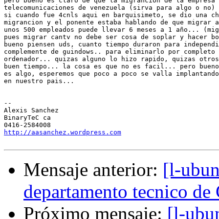
pero bueno es claro de que la migrancion de la empresa 
telecomunicaciones de venezuela (sirva para algo o no) 
si cuando fue 4cnls aqui en barquisimeto, se dio una ch
migrancion y el ponente estaba hablando de que migrar a
unos 500 empleados puede llevar 6 meses a 1 año... (mig
pues migrar cantv no debe ser cosa de soplar y hacer bo
bueno piensen uds, cuanto tiempo duraron para independi
complemente de guindows.. para eliminarlo por completo 
ordenador... quizas alguno lo hizo rapido, quizas otros
buen tiempo... la cosa es que no es facil... pero bueno
es algo, esperemos que poco a poco se valla implantando
en nuestro pais...

-- 

Alexis Sanchez

BinaryTeC ca

http://aasanchez.wordpress.com
Mensaje anterior:
[l-ubun
departamento tecnico d
Próximo mensaje:
[l-ubu