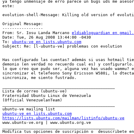
ya tengo unmensaje de erro parece un bugs uds me asesor
este:

evolution-shell-Message: Killing old version of evoluti
Original Message:

-----------------

From: Sr. Iosu Landa Marcano 
eldiabloguardian en gmail.
Date: Tue, 26 Aug 2008 13:44:00 -0430

To: 
ubuntu-ve en lists.ubuntu.com
Subject: Re: [l-ubuntu-ve] problemas con evolution

Has configurado las cuentas? además si usas hotmail tie
demonio (en verdad no recuerdo cual es) y configurarlo.
lo que creo que pudo ser, alguna vez has usado wammu? e
sincronizar el telefeono Sony Ericsson W580i, lo dtecta
sincroniza, me siento fustrado.

_______________________________________________

Lista de correo (ubuntu-ve)

Fraternidad Ubuntu Linux de Venezuela

(Official VenezuelanTeam)

_______________________________________________

ubuntu-ve en lists.ubuntu.com
https://lists.ubuntu.com/mailman/listinfo/ubuntu-ve

www.ubuntu-ve.org | www.ubuntu.org.ve

_______________________________________________
