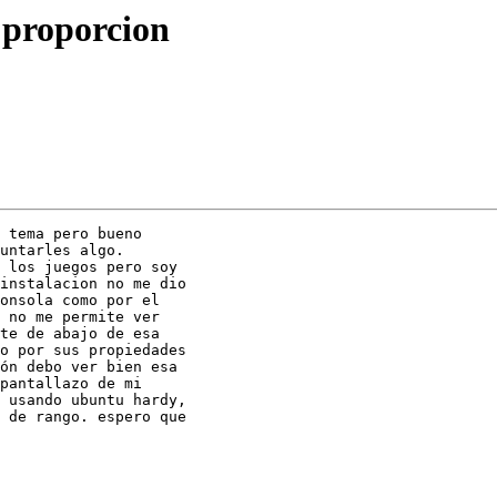
 proporcion
 tema pero bueno

untarles algo.

 los juegos pero soy

instalacion no me dio

onsola como por el

 no me permite ver

te de abajo de esa

o por sus propiedades

ón debo ver bien esa

pantallazo de mi

 usando ubuntu hardy,

 de rango. espero que
