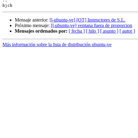
-- 

Mensaje anterior:
[l-ubuntu-ve] [OT] Instructores de S.L.
Próximo mensaje:
[l-ubuntu-ve] ventana fuera de proporcion
Mensajes ordenados por:
[ fecha ]
[ hilo ]
[ asunto ]
[ autor ]
Más información sobre la lista de distribución ubuntu-ve