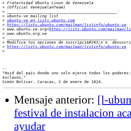
>
>
>
>
>
ubuntu-ve en lists.ubuntu.com
>
https://lists.ubuntu.com/mailman/listinfo/ubuntu-ve
>
 www.ubuntu-ve.org<
https://lists.ubuntu.com/mailman/li
>
>
>
>
https://lists.ubuntu.com/mailman/listinfo/ubuntu-ve
>
-- 

"Huid del país donde uno solo ejerce todos los poderes:
esclavos."

Mensaje anterior:
[l-ubun
festival de instalacion ac
ayudar