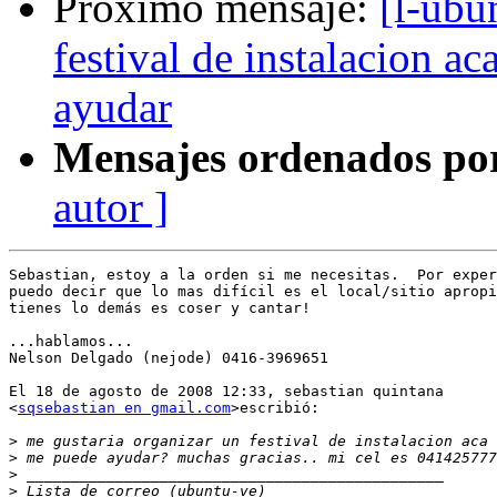
Próximo mensaje:
[l-ubu
festival de instalacion ac
ayudar
Mensajes ordenados po
autor ]
Sebastian, estoy a la orden si me necesitas.  Por exper
puedo decir que lo mas difícil es el local/sitio apropi
tienes lo demás es coser y cantar!

...hablamos...

Nelson Delgado (nejode) 0416-3969651

El 18 de agosto de 2008 12:33, sebastian quintana

<
sqsebastian en gmail.com
>escribió:

>
>
>
>