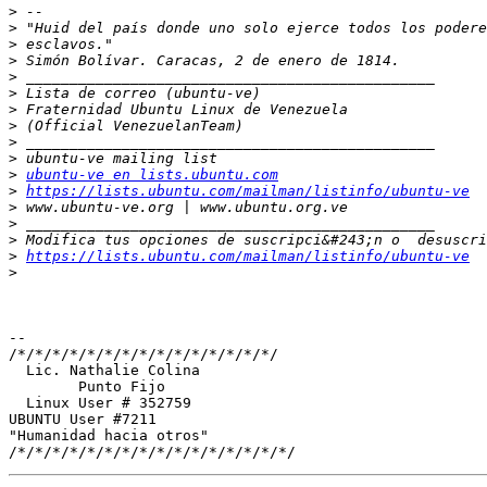
>
>
>
>
>
>
>
>
>
>
>
ubuntu-ve en lists.ubuntu.com
>
https://lists.ubuntu.com/mailman/listinfo/ubuntu-ve
>
>
>
>
https://lists.ubuntu.com/mailman/listinfo/ubuntu-ve
>
-- 

/*/*/*/*/*/*/*/*/*/*/*/*/*/*/*/

  Lic. Nathalie Colina

        Punto Fijo

  Linux User # 352759

UBUNTU User #7211

"Humanidad hacia otros"
