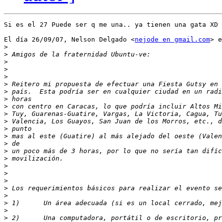
Si es el 27 Puede ser q me una.. ya tienen una gata XD

El día 26/09/07, Nelson Delgado <
nejode en gmail.com
> e
>
>
>
>
>
>
>
>
>
>
>
>
>
>
>
>
>
>
>
>
>
>
>
>