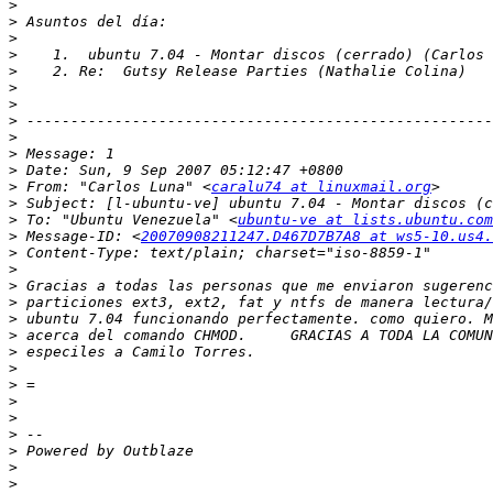
>
>
>
>
>
>
>
>
>
>
>
>
 From: "Carlos Luna" <
caralu74 at linuxmail.org
>
>
 To: "Ubuntu Venezuela" <
ubuntu-ve at lists.ubuntu.com
>
 Message-ID: <
20070908211247.D467D7B7A8 at ws5-10.us4.
>
>
>
>
>
>
>
>
>
>
>
>
>
>
>