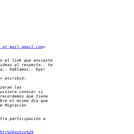
 at mail.gmail.com
ht=%28gutsy%29