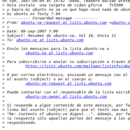
On Sun, 2007-09-09 at 19:42 -0400, leandro balzan wrote
>
>
>
>
>
 From: 
ubuntu-ve-request at lists.ubuntu.com
 <
ubuntu-v
>
>
>
>
 To: 
ubuntu-ve at lists.ubuntu.com
>
>
>
ubuntu-ve at lists.ubuntu.com
>
>
>
https://lists.ubuntu.com/mailman/listinfo/ubu
>
>
>
>
ubuntu-ve-request at lists.ubuntu.com
>
>
>
ubuntu-ve-owner at lists.ubuntu.com
>
>
>
>
>
>
>