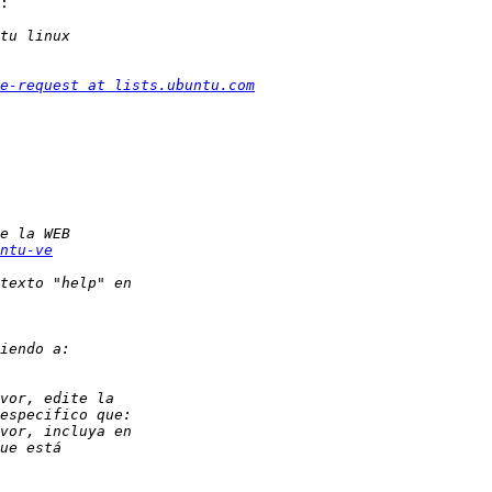
:

e-request at lists.ubuntu.com
ntu-ve