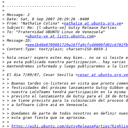
>
>
>
>
>
>
 From: "Nathalie Colina" <
nathalie at ubuntu.org.ve
>
>
>
         <
ubuntu-ve at lists.ubuntu.com
>
>
         <
eee1b48e0709081729w16ffa9cfvd4000fd01c6702fb
>
>
>
>
>
>
>
 El día 7/09/07, Cesar Sevilla <
cesar at ubuntu.org.ve
>
>
>
>
>
>
>
>
>
>
>
>
 > 
https://wiki.ubuntu.com/GutsyReleaseParties?highlig