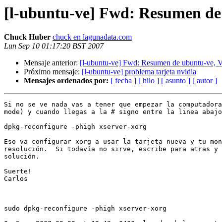
[l-ubuntu-ve] Fwd: Resumen de 
Chuck Huber
chuck en lagunadata.com
Lun Sep 10 01:17:20 BST 2007
Mensaje anterior:
[l-ubuntu-ve] Fwd: Resumen de ubuntu-ve, V
Próximo mensaje:
[l-ubuntu-ve] problema tarjeta nvidia
Mensajes ordenados por:
[ fecha ]
[ hilo ]
[ asunto ]
[ autor ]
Si no se ve nada vas a tener que empezar la computadora
mode) y cuando llegas a la # signo entre la linea abajo
dpkg-reconfigure -phigh xserver-xorg

Eso va configurar xorg a usar la tarjeta nueva y tu mon
resolución.  Si todavía no sirve, escribe para atras y 
solución.

Suerte!

Carlos

sudo dpkg-reconfigure -phigh xserver-xorg
