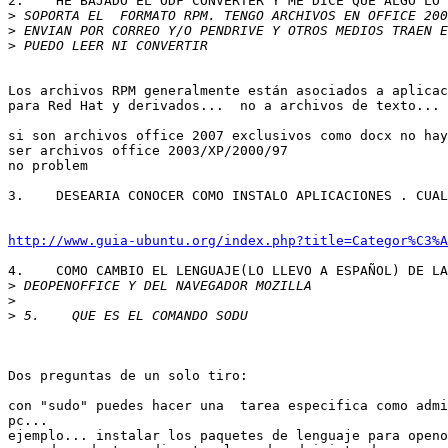
2.    HE BAJADO EL ODF CONVERTER Y ME DICE QUE ALGO LO 
>
>
>
Los archivos RPM generalmente están asociados a aplicac
para Red Hat y derivados...  no a archivos de texto...

si son archivos office 2007 exclusivos como docx no hay
ser archivos office 2003/XP/2000/97

no problem

3.    DESEARIA CONOCER COMO INSTALO APLICACIONES . CUAL
http://www.guia-ubuntu.org/index.php?title=Categor%C3%A
4.    COMO CAMBIO EL LENGUAJE(LO LLEVO A ESPAÑOL) DE LA
>
>
>
Dos preguntas de un solo tiro:

con "sudo" puedes hacer una  tarea especifica como admi
pc...

ejemplo... instalar los paquetes de lenguaje para openo