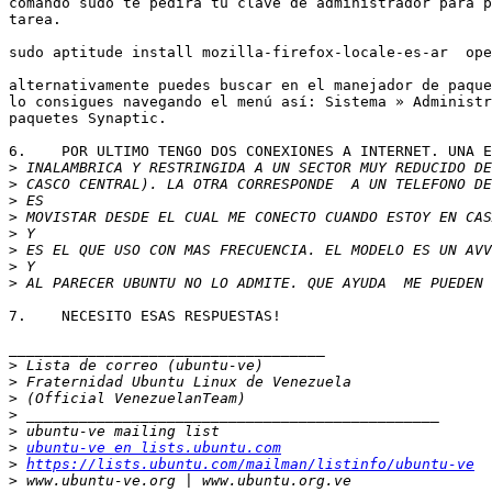
comando sudo te pedira tu clave de administrador para p
tarea.

sudo aptitude install mozilla-firefox-locale-es-ar  ope
alternativamente puedes buscar en el manejador de paque
lo consigues navegando el menú así: Sistema » Administr
paquetes Synaptic.

6.    POR ULTIMO TENGO DOS CONEXIONES A INTERNET. UNA E
>
>
>
>
>
>
>
>
7.    NECESITO ESAS RESPUESTAS!

____________________________________

>
>
>
>
>
>
ubuntu-ve en lists.ubuntu.com
>
https://lists.ubuntu.com/mailman/listinfo/ubuntu-ve
>