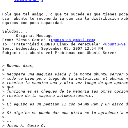
Hola que tal amigo , o que te sucede es que tienes poca
usar ubuntu te recomendaria que usa la distribucion xub
equipos con poca capacidad.

Saludos....

----- Original Message ----- 

From: "Jesus Gamio" <
jgamio en gmail.com
>

To: "Fraternidad UBUNTU Linux de Venezuela" <
ubuntu-ve 
Sent: Wednesday, September 05, 2007 12:54 PM

Subject: [l-ubuntu-ve] Problemas con Ubuntu Server

>
>
>
>
>
>
>
>
>
>
>
>
>
>
>