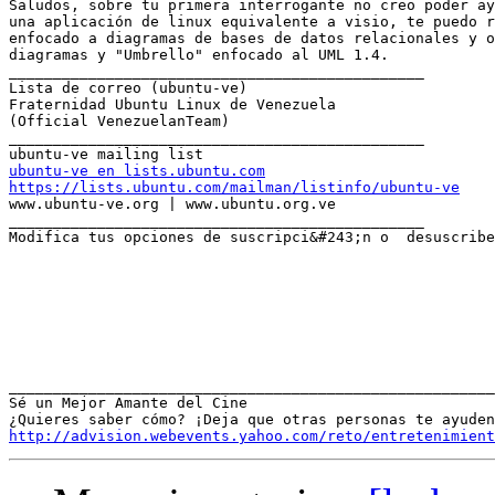
Saludos, sobre tu primera interrogante no creo poder ay
una aplicación de linux equivalente a visio, te puedo r
enfocado a diagramas de bases de datos relacionales y o
diagramas y "Umbrello" enfocado al UML 1.4.

_______________________________________________

Lista de correo (ubuntu-ve)

Fraternidad Ubuntu Linux de Venezuela

(Official VenezuelanTeam)

_______________________________________________

ubuntu-ve en lists.ubuntu.com
https://lists.ubuntu.com/mailman/listinfo/ubuntu-ve

www.ubuntu-ve.org | www.ubuntu.org.ve

_______________________________________________

Modifica tus opciones de suscripci&#243;n o  desuscribe
_______________________________________________________
Sé un Mejor Amante del Cine                         

http://advision.webevents.yahoo.com/reto/entretenimient