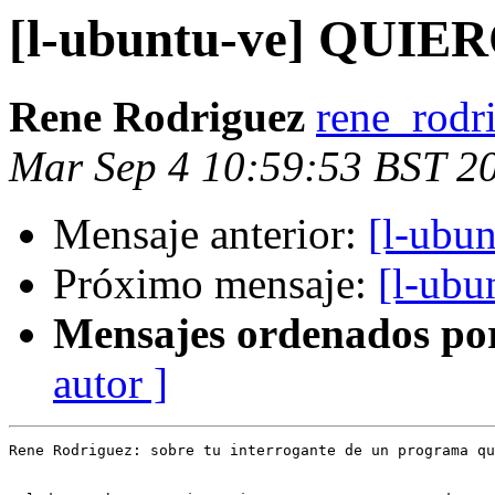
[l-ubuntu-ve] QU
Rene Rodriguez
rene_rodr
Mar Sep 4 10:59:53 BST 2
Mensaje anterior:
[l-ub
Próximo mensaje:
[l-ubu
Mensajes ordenados po
autor ]
Rene Rodriguez: sobre tu interrogante de un programa qu