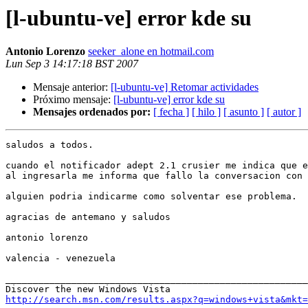
[l-ubuntu-ve] error kde su
Antonio Lorenzo
seeker_alone en hotmail.com
Lun Sep 3 14:17:18 BST 2007
Mensaje anterior:
[l-ubuntu-ve] Retomar actividades
Próximo mensaje:
[l-ubuntu-ve] error kde su
Mensajes ordenados por:
[ fecha ]
[ hilo ]
[ asunto ]
[ autor ]
saludos a todos.

cuando el notificador adept 2.1 crusier me indica que e
al ingresarla me informa que fallo la conversacion con 
alguien podria indicarme como solventar ese problema.

agracias de antemano y saludos

antonio lorenzo

valencia - venezuela

_______________________________________________________
http://search.msn.com/results.aspx?q=windows+vista&mkt=