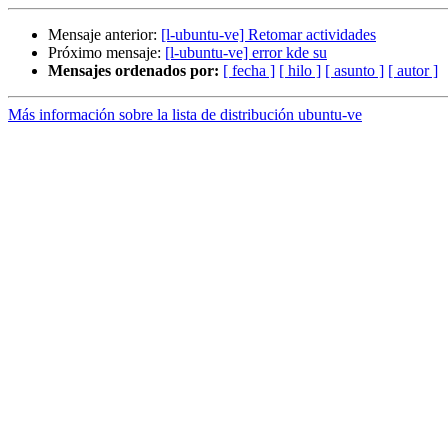
Mensaje anterior:
[l-ubuntu-ve] Retomar actividades
Próximo mensaje:
[l-ubuntu-ve] error kde su
Mensajes ordenados por:
[ fecha ]
[ hilo ]
[ asunto ]
[ autor ]
Más información sobre la lista de distribución ubuntu-ve