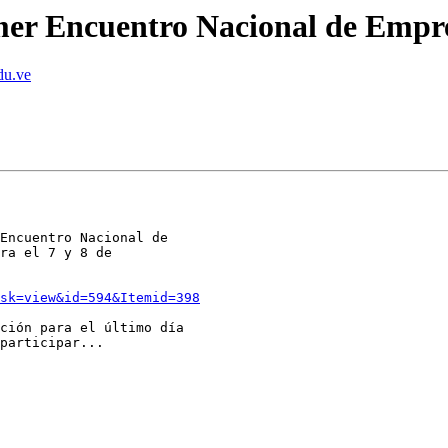
imer Encuentro Nacional de Empr
du.ve
Encuentro Nacional de

ra el 7 y 8 de

sk=view&id=594&Itemid=398
ción para el último día

participar...
