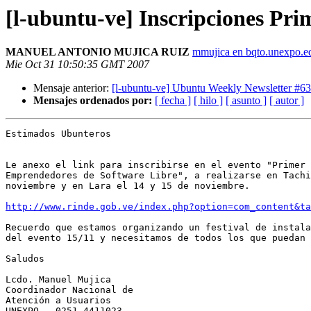
[l-ubuntu-ve] Inscripciones Pr
MANUEL ANTONIO MUJICA RUIZ
mmujica en bqto.unexpo.e
Mie Oct 31 10:50:35 GMT 2007
Mensaje anterior:
[l-ubuntu-ve] Ubuntu Weekly Newsletter #63
Mensajes ordenados por:
[ fecha ]
[ hilo ]
[ asunto ]
[ autor ]
Estimados Ubunteros

Le anexo el link para inscribirse en el evento "Primer 
Emprendedores de Software Libre", a realizarse en Tachi
noviembre y en Lara el 14 y 15 de noviembre.

http://www.rinde.gob.ve/index.php?option=com_content&ta
Recuerdo que estamos organizando un festival de instala
del evento 15/11 y necesitamos de todos los que puedan 
Saludos

Lcdo. Manuel Mujica

Coordinador Nacional de 

Atención a Usuarios

UNEXPO - 0251-4411023
