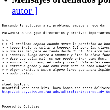
autor ]
Buscando la solucion a mi problema, empece a recordar, 
PREGUNTA: AHORA ¿que directorios y archivos importantes
>
>
>
>
>
>
>
>
>
>
=

steel building

http://a8-asy.a8ww.net/a8-ads/adftrclick?redirectid=f5c
-- 

Powered by Outblaze
