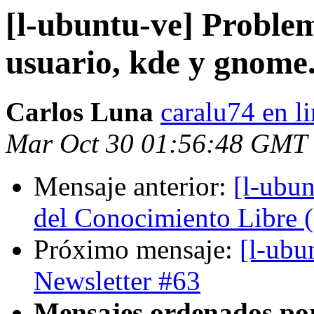
[l-ubuntu-ve] Proble
usuario, kde y gnom
Carlos Luna
caralu74 en l
Mar Oct 30 01:56:48 GMT
Mensaje anterior:
[l-ubu
del Conocimiento Libre 
Próximo mensaje:
[l-ubu
Newsletter #63
Mensajes ordenados po