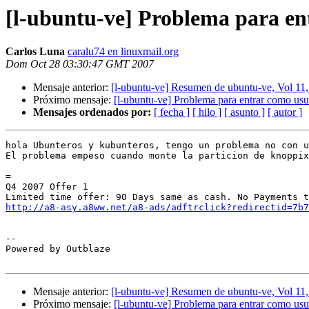
[l-ubuntu-ve] Problema para en
Carlos Luna
caralu74 en linuxmail.org
Dom Oct 28 03:30:47 GMT 2007
Mensaje anterior:
[l-ubuntu-ve] Resumen de ubuntu-ve, Vol 11
Próximo mensaje:
[l-ubuntu-ve] Problema para entrar como usu
Mensajes ordenados por:
[ fecha ]
[ hilo ]
[ asunto ]
[ autor ]
hola Ubunteros y kubunteros, tengo un problema no con u
El problema empeso cuando monte la particion de knoppix
=

Q4 2007 Offer 1

http://a8-asy.a8ww.net/a8-ads/adftrclick?redirectid=7b7
-- 

Powered by Outblaze

Mensaje anterior:
[l-ubuntu-ve] Resumen de ubuntu-ve, Vol 11
Próximo mensaje:
[l-ubuntu-ve] Problema para entrar como usu