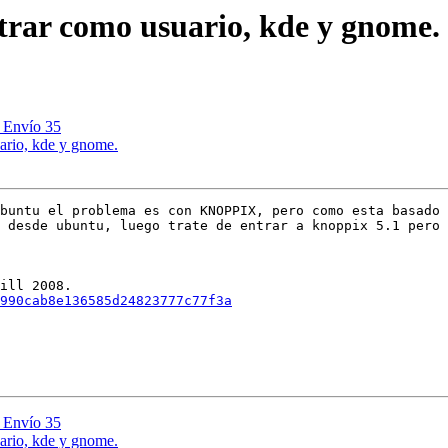
trar como usuario, kde y gnome.
, Envío 35
ario, kde y gnome.
buntu el problema es con KNOPPIX, pero como esta basado 
 desde ubuntu, luego trate de entrar a knoppix 5.1 pero 
990cab8e136585d24823777c77f3a
, Envío 35
ario, kde y gnome.