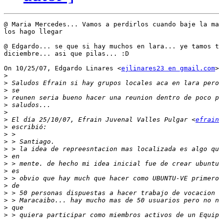
@ Maria Mercedes... Vamos a perdirlos cuando baje la ma
los hago llegar

@ Edgardo... se que si hay muchos en lara... ye tamos t
diciembre... asi que pilas... :D

On 10/25/07, Edgardo Linares <
ejlinares23 en gmail.com
>
>
>
>
>
>
>
>
 El día 25/10/07, Efrain Juvenal Valles Pulgar <
efrain
>
>
>
>
>
>
>
>
>
>
>
>
>