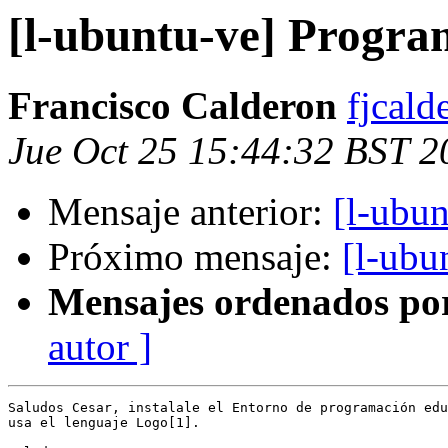
[l-ubuntu-ve] Progra
Francisco Calderon
fjcald
Jue Oct 25 15:44:32 BST 2
Mensaje anterior:
[l-ubu
Próximo mensaje:
[l-ubu
Mensajes ordenados po
autor ]
Saludos Cesar, instalale el Entorno de programación edu
usa el lenguaje Logo[1].
