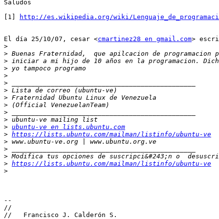
Saludos

[1] 
http://es.wikipedia.org/wiki/Lenguaje_de_programaci
El día 25/10/07, cesar <
cmartinez28 en gmail.com
> escri
>
>
>
>
>
>
>
>
>
>
>
>
ubuntu-ve en lists.ubuntu.com
>
https://lists.ubuntu.com/mailman/listinfo/ubuntu-ve
>
>
>
>
https://lists.ubuntu.com/mailman/listinfo/ubuntu-ve
>
-- 

//

//   Francisco J. Calderón S.
