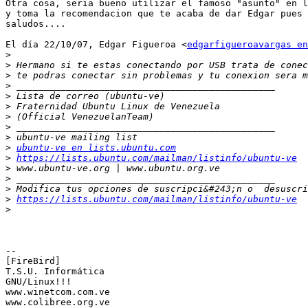
Otra cosa, seria bueno utilizar el famoso "asunto" en l
y toma la recomendacion que te acaba de dar Edgar pues 
saludos....

El día 22/10/07, Edgar Figueroa <
edgarfigueroavargas en
>
>
>
>
>
>
>
>
>
>
ubuntu-ve en lists.ubuntu.com
>
https://lists.ubuntu.com/mailman/listinfo/ubuntu-ve
>
>
>
>
https://lists.ubuntu.com/mailman/listinfo/ubuntu-ve
>
-- 

[FireBird]

T.S.U. Informática

GNU/Linux!!!

www.winetcom.com.ve

www.colibree.org.ve
