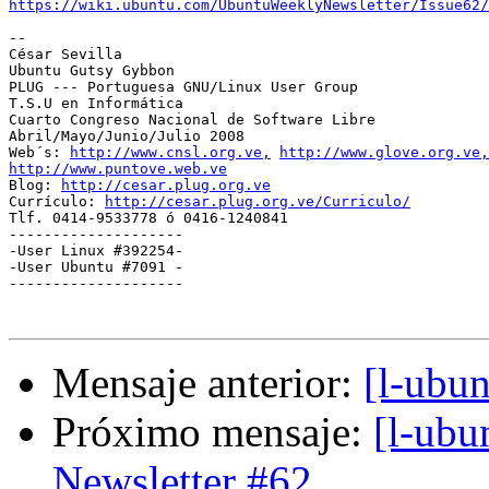
https://wiki.ubuntu.com/UbuntuWeeklyNewsletter/Issue62/
-- 

César Sevilla

Ubuntu Gutsy Gybbon

PLUG --- Portuguesa GNU/Linux User Group

T.S.U en Informática

Cuarto Congreso Nacional de Software Libre

Abril/Mayo/Junio/Julio 2008

Web´s: 
http://www.cnsl.org.ve,
http://www.glove.org.ve,
http://www.puntove.web.ve

Blog: 
http://cesar.plug.org.ve
Currículo: 
http://cesar.plug.org.ve/Curriculo/
Tlf. 0414-9533778 ó 0416-1240841

--------------------

-User Linux #392254-

-User Ubuntu #7091 -

--------------------

Mensaje anterior:
[l-ubu
Próximo mensaje:
[l-ubu
Newsletter #62