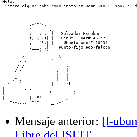
Hola,

Listero alguno sabe como instalar Damm Small Linux al d
-- 

           .-"""-.

           '       \

          |,.  ,-.  |   Salvador Escobar

          |()L( ()| |   Linux  user# 451478

          |,'  `".| |    Ubuntu user# 16994

          |.___.',| `  Punto-fijo edo-falcon

         .j `--"' `  `.

        / '        '   \

       / /          `   `.

      / /            `    .

     / /              l   |

    . ,               |   |

    ,"`.             .|   |

_.'   ``.           | `..-'l

|
|
|
Mensaje anterior:
[l-ubun
Libre del ISEIT