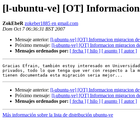
[l-ubuntu-ve] [OT] Informacion
ZokEbeR
zokeber1885 en gmail.com
Dom Oct 7 06:36:31 BST 2007
Mensaje anterior:
[l-ubuntu-ve] [OT] Informacion migracion de
Próximo mensaje:
[l-ubuntu-ve] [OT] Informacion migracion d
Mensajes ordenados por:
[ fecha ]
[ hilo ]
[ asunto ]
[ autor ]
Gracias Efrain, también estoy interesado en Universidad
privados, todo lo que tenga que ver con respecto a la m
Mensaje anterior:
[l-ubuntu-ve] [OT] Informacion migracion de
Próximo mensaje:
[l-ubuntu-ve] [OT] Informacion migracion d
Mensajes ordenados por:
[ fecha ]
[ hilo ]
[ asunto ]
[ autor ]
Más información sobre la lista de distribución ubuntu-ve