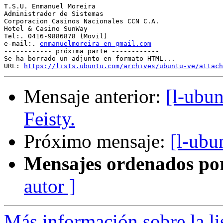
T.S.U. Enmanuel Moreira

Administrador de Sistemas

Corporacion Casinos Nacionales CCN C.A.

Hotel & Casino SunWay

Tel:. 0416-9886878 (Movil)

e-mail:. 
enmanuelmoreira en gmail.com
------------ próxima parte ------------

Se ha borrado un adjunto en formato HTML...

URL: 
https://lists.ubuntu.com/archives/ubuntu-ve/attach
Mensaje anterior:
[l-ubu
Feisty.
Próximo mensaje:
[l-ub
Mensajes ordenados po
autor ]
Más información sobre la li