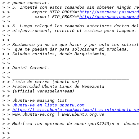
>
>
>
 >         export HTTP_PROXY=*
http://username:password
>
 >          export FTP_PROXY=*
http://username:password
>
>
>
>
>
>
>
>
>
>
>
>
>
>
>
>
>
>
>
 > 
ubuntu-ve en lists.ubuntu.com
>
 > 
https://lists.ubuntu.com/mailman/listinfo/ubuntu-ve
>
>
>
 > Modifica tus opciones de suscripci&#243;n o  desusc
>
>
>