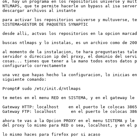
ok, hay un programa en los repositorios universe y mult
NTLMAPS, que te permite hacerle un bypass al isa server
descargar archivos al instante

para activar los repositorios universe y multuverse, te
SISTEMA>GESTOR DE PAQUETES SYNAPTIC

desde alli, actvas los repositorios en la opcion marcad
buscas ntlmaps y lo instalas, es un archivo como de 200
al momento de la instalacion, te hara preguntastas tale
servidor o direccion ip del proxy, el dominio del servi
cosas... tienes que tener a la mano todos estos datos p
configurarlo correctamente

una vez que hayas hecho la configuracion, lo inicias en
siguiente comando:

Prompt# sudo /etc/init.d/ntlmaps

te metes en el menu RED en SISTEMA, y en el gateway le 
Gateway HTTP: localhost    en el puerto le colocas 3865

Gateway FTP: localhost      en el puerto le colocas 386
ahora te vas a la Opcion PROXY en el menu SISTEMA y le 
del proxy lo mismo para RED o sea, localhost, y en el p
lo mismo haces para firefox por si acaso
