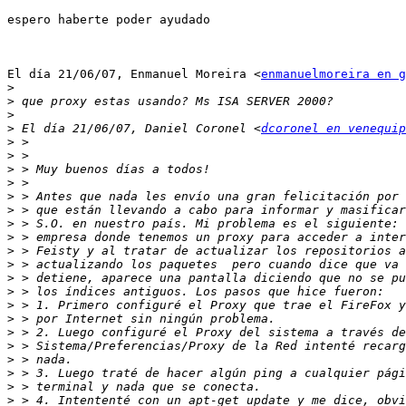
espero haberte poder ayudado

El día 21/06/07, Enmanuel Moreira <
enmanuelmoreira en g
>
>
>
>
 El día 21/06/07, Daniel Coronel <
dcoronel en venequip
>
>
>
>
>
>
>
>
>
>
>
>
>
>
>
>
>
>
>
>