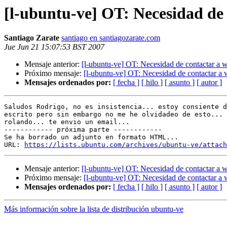
[l-ubuntu-ve] OT: Necesidad de
Santiago Zarate
santiago en santiagozarate.com
Jue Jun 21 15:07:53 BST 2007
Mensaje anterior:
[l-ubuntu-ve] OT: Necesidad de contactar a 
Próximo mensaje:
[l-ubuntu-ve] OT: Necesidad de contactar a
Mensajes ordenados por:
[ fecha ]
[ hilo ]
[ asunto ]
[ autor ]
Saludos Rodrigo, no es insistencia... estoy consiente d
escrito pero sin embargo no me he olvidadeo de esto... 
rolando... te envio un email...

------------ próxima parte ------------

Se ha borrado un adjunto en formato HTML...

URL: 
https://lists.ubuntu.com/archives/ubuntu-ve/attach
Mensaje anterior:
[l-ubuntu-ve] OT: Necesidad de contactar a 
Próximo mensaje:
[l-ubuntu-ve] OT: Necesidad de contactar a
Mensajes ordenados por:
[ fecha ]
[ hilo ]
[ asunto ]
[ autor ]
Más información sobre la lista de distribución ubuntu-ve