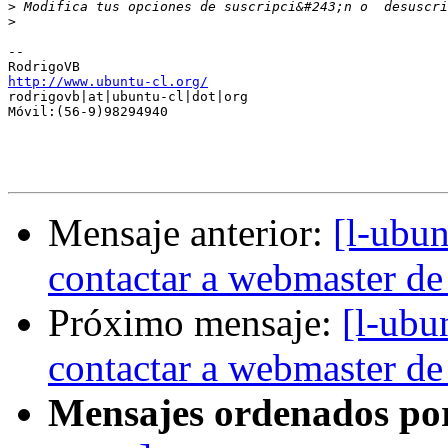
>
 Modifica tus opciones de suscripci&#243;n o  desuscri
>
-- 

http://www.ubuntu-cl.org/

rodrigovb|at|ubuntu-cl|dot|org

Móvil:(56-9)98294940

Mensaje anterior:
[l-ubu
contactar a webmaster de
Próximo mensaje:
[l-ubu
contactar a webmaster de
Mensajes ordenados po