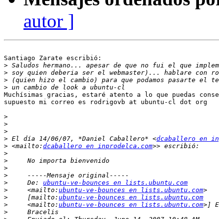
autor ]
Santiago Zarate escribió:

>
>
>
>
Muchísimas gracias, estaré atento a lo que puedas conse
supuesto mi correo es rodrigovb at ubuntu-cl dot org

>
>
>
>
 El día 14/06/07, *Daniel Caballero* <
dcaballero en in
>
 <mailto:
dcaballero en inprodelca.com
>
>
>
>
>
     De: 
ubuntu-ve-bounces en lists.ubuntu.com
>
     <mailto:
ubuntu-ve-bounces en lists.ubuntu.com
>
     [mailto:
ubuntu-ve-bounces en lists.ubuntu.com
>
     <mailto:
ubuntu-ve-bounces en lists.ubuntu.com
>