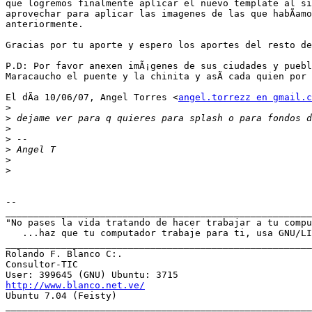
que logremos finalmente aplicar el nuevo template al si
aprovechar para aplicar las imagenes de las que habÃ­amo
anteriormente.

Gracias por tu aporte y espero los aportes del resto de
P.D: Por favor anexen imÃ¡genes de sus ciudades y puebl
Maracaucho el puente y la chinita y asÃ­ cada quien por 
El dÃ­a 10/06/07, Angel Torres <
angel.torrezz en gmail.c
>
>
>
>
>
>
>
-- 

_______________________________________________________
"No pases la vida tratando de hacer trabajar a tu compu
   ...haz que tu computador trabaje para ti, usa GNU/LI
_______________________________________________________
Rolando F. Blanco C:.

Consultor-TIC

http://www.blanco.net.ve/

Ubuntu 7.04 (Feisty)

_______________________________________________________