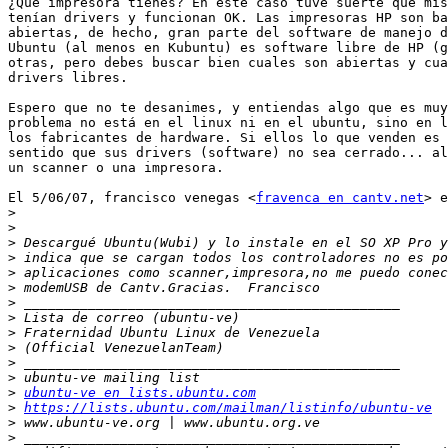
¿Qué impresora tienes? En este caso tuve suerte que mis
tenían drivers y funcionan OK. Las impresoras HP son ba
abiertas, de hecho, gran parte del software de manejo d
Ubuntu (al menos en Kubuntu) es software libre de HP (g
otras, pero debes buscar bien cuales son abiertas y cua
drivers libres.

Espero que no te desanimes, y entiendas algo que es muy
problema no está en el linux ni en el ubuntu, sino en l
los fabricantes de hardware. Si ellos lo que venden es 
sentido que sus drivers (software) no sea cerrado... al
un scanner o una impresora.

El 5/06/07, francisco venegas <
fravenca en cantv.net
> e
>
>
>
>
>
>
>
>
>
>
>
>
>
ubuntu-ve en lists.ubuntu.com
>
https://lists.ubuntu.com/mailman/listinfo/ubuntu-ve
>
>