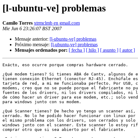
[l-ubuntu-ve] problemas
Camilo Torres
xtrmclmb en gmail.com
Mie Jun 6 23:26:07 BST 2007
Mensaje anterior:
[l-ubuntu-ve] problemas
Próximo mensaje:
[l-ubuntu-ve] problemas
Mensajes ordenados por:
[ fecha ]
[ hilo ]
[ asunto ]
[ autor ]
Exácto, eso ocurre porque compras hardware cerrado.

¿Qué modem tienes? Si tienes ABA de Cantv, algunos de e
tienen conexión Ethernet (conector RJ-45). Enchúfale es
tarjeta de red, a mi me funcionaba perfecto. Por USB, c
modems, creo que no se puede porque el fabricante no pu
fuentes de los drivers, ni los drivers compilados, ni l
de cómo hacer un driver para ese modem, etc.; solo vend
para windows junto con su modem.

¿Qué Scanner tienes? De hecho yo tengo un scanner así, 
cerrado. No lo he podido hacer funcionar con linux por 
el mismo problema con los drivers, son cerrados y solo 
windows junto con el scanner. Este scanner lo estoy rif
comprar otro que si sea abierto por el fabricante.
