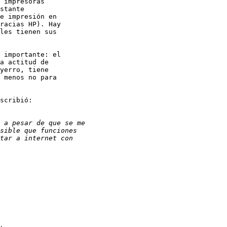
 impresoras

stante

e impresión en

racias HP). Hay

les tienen sus

 importante: el

a actitud de

yerro, tiene

 menos no para

scribió:
