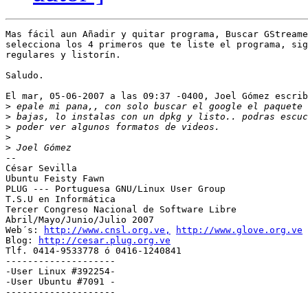
Mas fácil aun Añadir y quitar programa, Buscar GStreame
selecciona los 4 primeros que te liste el programa, sig
regulares y listorín.

Saludo.

El mar, 05-06-2007 a las 09:37 -0400, Joel Gómez escrib
>
>
>
>
>
-- 

César Sevilla

Ubuntu Feisty Fawn

PLUG --- Portuguesa GNU/Linux User Group

T.S.U en Informática

Tercer Congreso Nacional de Software Libre

Abril/Mayo/Junio/Julio 2007

Web´s: 
http://www.cnsl.org.ve,
http://www.glove.org.ve
Blog: 
http://cesar.plug.org.ve
Tlf. 0414-9533778 ó 0416-1240841

--------------------

-User Linux #392254-

-User Ubuntu #7091 -

--------------------
