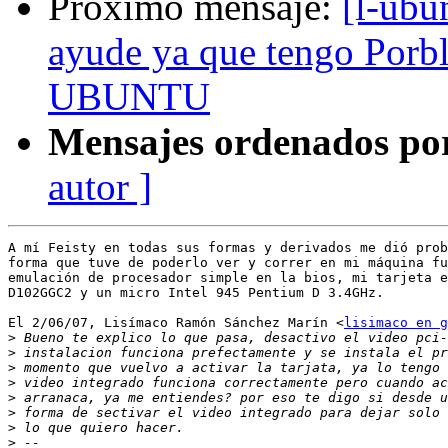
Próximo mensaje:
[l-ubu
ayude ya que tengo Porbl
UBUNTU
Mensajes ordenados po
autor ]
A mí Feisty en todas sus formas y derivados me dió prob
forma que tuve de poderlo ver y correr en mi máquina fu
emulación de procesador simple en la bios, mi tarjeta e
D102GGC2 y un micro Intel 945 Pentium D 3.4GHz.

El 2/06/07, Lisímaco Ramón Sánchez Marín <
lisimaco en g
>
>
>
>
>
>
>
>