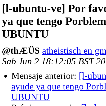
[l-ubuntu-ve] Por fa
ya que tengo Porblema
UBUNTU
@thÆÜS
atheistisch en g
Sab Jun 2 18:12:05 BST 2
Mensaje anterior:
[l-ubun
ayude ya que tengo Porbl
UBUNTU