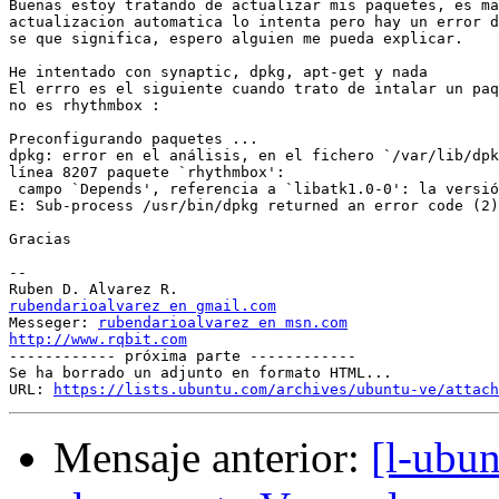
Buenas estoy tratando de actualizar mis paquetes, es ma
actualizacion automatica lo intenta pero hay un error d
se que significa, espero alguien me pueda explicar.

He intentado con synaptic, dpkg, apt-get y nada

El errro es el siguiente cuando trato de intalar un paq
no es rhythmbox :

Preconfigurando paquetes ...

dpkg: error en el análisis, en el fichero `/var/lib/dpk
línea 8207 paquete `rhythmbox':

 campo `Depends', referencia a `libatk1.0-0': la versió
E: Sub-process /usr/bin/dpkg returned an error code (2)

Gracias

-- 

rubendarioalvarez en gmail.com

Messeger: 
rubendarioalvarez en msn.com
http://www.rqbit.com

------------ próxima parte ------------

Se ha borrado un adjunto en formato HTML...

URL: 
https://lists.ubuntu.com/archives/ubuntu-ve/attach
Mensaje anterior:
[l-ubu