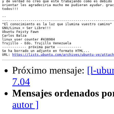
y de verdad no creo que este trabajando como es debido 
orientar les agradeciria mucho me pudieran ayudar. grac
todos!!!

-- 

-------------------------------------------------------
"El conocimiento es la luz que ilumina vuestro camino"

GNU/Linux = Ser Libre!!!

Ubuntu Feisty Fawn

Carlos Balza

linux user counter #438984

Trujillo - Edo. Trujillo Venezuela

------------ próxima parte ------------

Se ha borrado un adjunto en formato HTML...

URL: 
https://lists.ubuntu.com/archives/ubuntu-ve/attach
Próximo mensaje:
[l-ubu
7.04
Mensajes ordenados po
autor ]