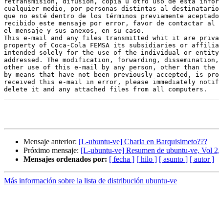
retransmisión, difusión, copia u otro uso de esta infor
cualquier medio, por personas distintas al destinatario
que no esté dentro de los términos previamente aceptado
recibido este mensaje por error, favor de contactar al 
el mensaje y sus anexos, en su caso.

This e-mail and any files transmitted whit it are priva
property of Coca-Cola FEMSA its subsidiaries or affilia
intended solely for the use of the individual or entity
addressed. The modification, forwarding, dissemination,
other use of this e-mail by any person, other than the 
by means that have not been previously accepted, is pro
received this e-mail in error, please immediately notif
delete it and any attached files from all computers.

_______________________________________________________
Mensaje anterior:
[L-ubuntu-ve] Charla en Barquisimeto???
Próximo mensaje:
[L-ubuntu-ve] Resumen de ubuntu-ve, Vol 2
Mensajes ordenados por:
[ fecha ]
[ hilo ]
[ asunto ]
[ autor ]
Más información sobre la lista de distribución ubuntu-ve