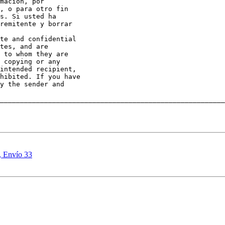
mación, por

, o para otro fin

s. Si usted ha

remitente y borrar

te and confidential

tes, and are

 to whom they are

 copying or any

intended recipient,

hibited. If you have

y the sender and

________________________________________________________
, Envío 33