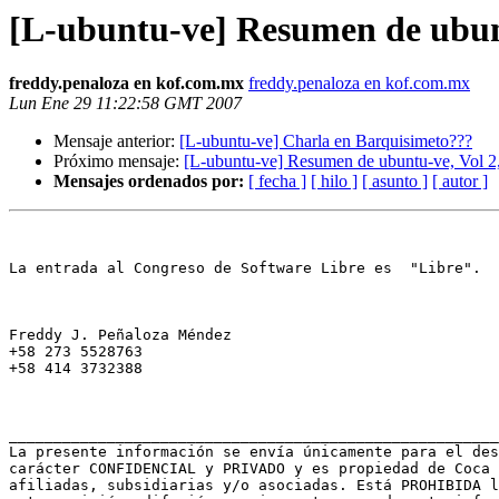
[L-ubuntu-ve] Resumen de ubunt
freddy.penaloza en kof.com.mx
freddy.penaloza en kof.com.mx
Lun Ene 29 11:22:58 GMT 2007
Mensaje anterior:
[L-ubuntu-ve] Charla en Barquisimeto???
Próximo mensaje:
[L-ubuntu-ve] Resumen de ubuntu-ve, Vol 2
Mensajes ordenados por:
[ fecha ]
[ hilo ]
[ asunto ]
[ autor ]
La entrada al Congreso de Software Libre es  "Libre".

Freddy J. Peñaloza Méndez

+58 273 5528763

+58 414 3732388

_______________________________________________________
La presente información se envía únicamente para el des
carácter CONFIDENCIAL y PRIVADO y es propiedad de Coca 
afiliadas, subsidiarias y/o asociadas. Está PROHIBIDA l