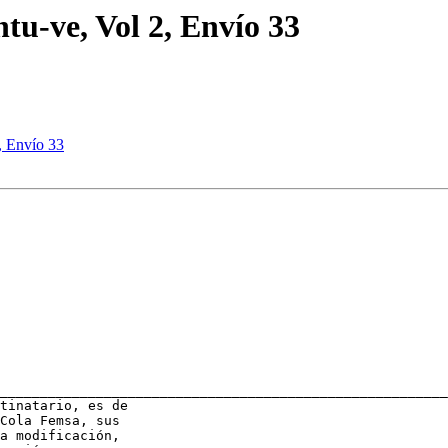
u-ve, Vol 2, Envío 33
, Envío 33
________________________________________________________
tinatario, es de

Cola Femsa, sus

a modificación,
