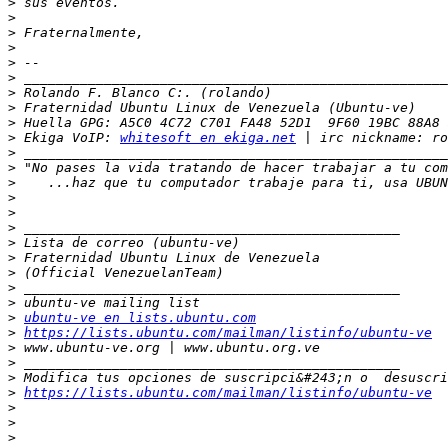
>
>
>
>
>
>
>
>
>
>
 Ekiga VoIP: 
whitesoft en ekiga.net
>
>
>
>
>
>
>
>
>
>
>
>
ubuntu-ve en lists.ubuntu.com
>
https://lists.ubuntu.com/mailman/listinfo/ubuntu-ve
>
>
>
>
https://lists.ubuntu.com/mailman/listinfo/ubuntu-ve
>
>
>