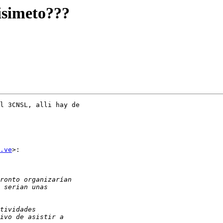
isimeto???
l 3CNSL, alli hay de

.ve
>:
