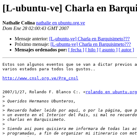
[L-ubuntu-ve] Charla en Barqu
Nathalie Colina
nathalie en ubuntu.org.ve
Dom Ene 28 02:00:43 GMT 2007
Mensaje anterior:
[L-ubuntu-ve] Charla en Barquisimeto???
Próximo mensaje:
[L-ubuntu-ve] Charla en Barquisimeto???
Mensajes ordenados por:
[ fecha ]
[ hilo ]
[ asunto ]
[ autor ]
Estos son algunos eventos que se van a dictar previos a
varios estados para todos los gustos..

http://www.cnsl.org.ve/Pre_cnsl
2007/1/27, Rolando F. Blanco C:. <
rolando en ubuntu.org
>
>
>
>
>
>
>
>
>