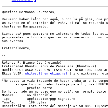
Queridos Hermanos Ubunteros,

Recuerdo haber leÃ­do por aquÃ­, o por la pÃ¡gina, que pro
un evento en el Interior del PaÃ­s, si mal no recuerdo s
charlas en Barquisimeto.

Siendo asÃ­ pues quisiera me informara de todas las acti
programadas, a fin de organizar mi itinerario con motiv
sus eventos.

Fraternalmente, 

-- 

_______________________________________________________
Rolando F. Blanco C:. (rolando)

Fraternidad Ubuntu Linux de Venezuela (Ubuntu-ve)

Huella GPG: A5C0 4C72 C701 FA48 52D1  9F60 19BC 88A8 3F
Ekiga VoIP: 
whitesoft en ekiga.net
 | irc nickname: rola
_______________________________________________________
"No pases la vida tratando de hacer trabajar a tu compu
   ...haz que tu computador trabaje para ti, usa UBUNTU
------------ próxima parte ------------

Se ha borrado un mensaje que no estÃ¡ en formato texto 
Nombre     : no disponible

Tipo       : application/pgp-signature

TamaÃ±o     : 189 bytes

DescripciÃ³n: Esta parte del mensaje =?ISO-8859-1?Q?est