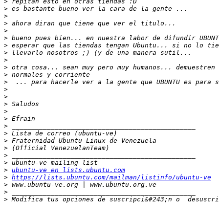
>
>
>
>
>
>
>
>
>
>
>
>
>
>
>
>
>
>
>
>
>
>
>
>
ubuntu-ve en lists.ubuntu.com
>
https://lists.ubuntu.com/mailman/listinfo/ubuntu-ve
>
>
>
 Modifica tus opciones de suscripci&#243;n o  desuscri