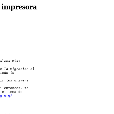
 impresora
alona Diaz

i entonces, te

 el tema de

g.org/