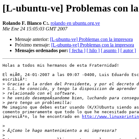
[L-ubuntu-ve] Problemas con la
Rolando F. Blanco C:.
rolando en ubuntu.org.ve
Mie Ene 24 15:05:03 GMT 2007
Mensaje anterior:
[L-ubuntu-ve] Problemas con la impresora
Próximo mensaje:
[L-ubuntu-ve] Problemas con la impresora
Mensajes ordenados por:
[ fecha ]
[ hilo ]
[ asunto ]
[ autor ]
Holas a todos mis hermanos de esta Fraternidad!

El miÃ©, 24-01-2007 a las 09:07 -0400, Luis Eduardo Esc
escribiÃ³:

>
>
>
>
>
Me imagino que debes estar usando (K/X)Ubuntu siendo as
comento primeramente que todo lo que he necesitado para
impresiÃ³n, lo he encontrado en 
http://www.linuxprintin
>
>
>