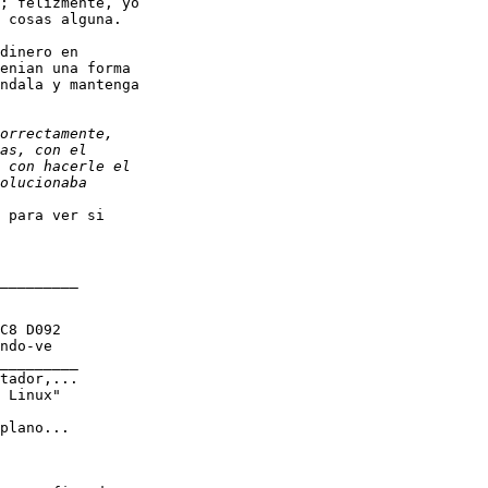
; felizmente, yo

 cosas alguna.

dinero en

enian una forma

ndala y mantenga

 para ver si

_________

C8 D092

ndo-ve

_________

tador,...

 Linux"

plano...
