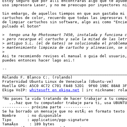
Estoy seguro que por alli encontraras algo que te ayude
uso impresora Laser, y no me preocupo por inyectores ni
Sin embargo, de aquellos tiempos en que aun gastaba mi 
cartuchos de color, recuerdo que todas las impresoras t
de limpiar cartuchos sin software, algo asi como "Encie
pulsado el boton"

>
>
>
>
>
Asi te recomiendo revises el manual o guia del usuario,
puedes entonces hacer lago asi.!

-- 

_______________________________________________________
Rolando F. Blanco C:. (rolando)

Fraternidad Ubuntu Linux de Venezuela (Ubuntu-ve)

Huella GPG: A5C0 4C72 C701 FA48 52D1  9F60 19BC 88A8 3F
Ekiga VoIP: 
whitesoft en ekiga.net
 | irc nickname: rola
_______________________________________________________
"No pases la vida tratando de hacer trabajar a tu compu
   ...haz que tu computador trabaje para ti, usa UBUNTU
------------ próxima parte ------------

Se ha borrado un mensaje que no estÃ¡ en formato texto 
Nombre     : no disponible

Tipo       : application/pgp-signature

TamaÃ±o     : 189 bytes
