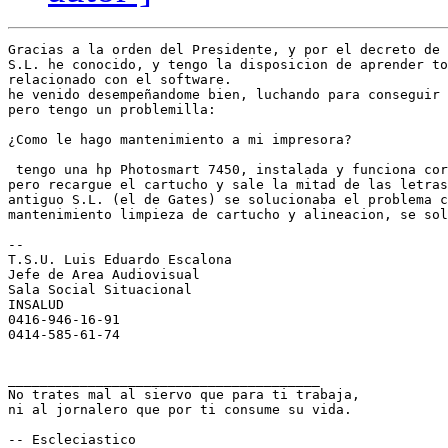
Gracias a la orden del Presidente, y por el decreto de 
S.L. he conocido, y tengo la disposicion de aprender to
relacionado con el software.

he venido desempeñandome bien, luchando para conseguir 
pero tengo un problemilla:

¿Como le hago mantenimiento a mi impresora?

 tengo una hp Photosmart 7450, instalada y funciona cor
pero recargue el cartucho y sale la mitad de las letras
antiguo S.L. (el de Gates) se solucionaba el problema c
mantenimiento limpieza de cartucho y alineacion, se sol
-- 

T.S.U. Luis Eduardo Escalona

Jefe de Area Audiovisual

Sala Social Situacional

INSALUD

0416-946-16-91

0414-585-61-74

_______________________________________

No trates mal al siervo que para ti trabaja,

ni al jornalero que por ti consume su vida.

-- Escleciastico
