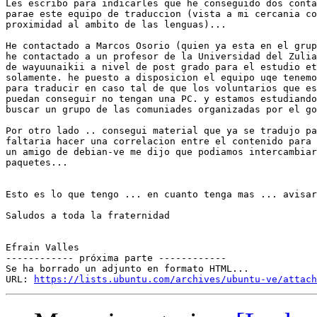
Les escribo para indicarles que he conseguido dos conta
parae este equipo de traduccion (vista a mi cercania co
proximidad al ambito de las lenguas)...

He contactado a Marcos Osorio (quien ya esta en el grup
he contactado a un profesor de la Universidad del Zulia
de wayuunaikii a nivel de post grado para el estudio et
solamente. he puesto a disposicion el equipo uqe tenemo
para traducir en caso tal de que los voluntarios que es
puedan conseguir no tengan una PC. y estamos estudiando
buscar un grupo de las comuniades organizadas por el go
Por otro lado .. consegui material que ya se tradujo pa
faltaria hacer una correlacion entre el contenido para 
un amigo de debian-ve me dijo que podiamos intercambiar
paquetes...

Esto es lo que tengo ... en cuanto tenga mas ... avisar
Saludos a toda la fraternidad

Efrain Valles

------------ próxima parte ------------

Se ha borrado un adjunto en formato HTML...

URL: 
https://lists.ubuntu.com/archives/ubuntu-ve/attach