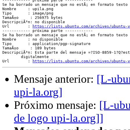
------------ próxima parte ------------

Se ha borrado un mensaje que no estÃ¡ en formato texto 
Nombre     : upila.png

Tipo       : image/png

TamaÃ±o     : 256975 bytes

DescripciÃ³n: no disponible

Url        : 
https://lists.ubuntu.com/archives/ubuntu-v
------------ próxima parte ------------

Se ha borrado un mensaje que no estÃ¡ en formato texto 
Nombre     : no disponible

Tipo       : application/pgp-signature

TamaÃ±o     : 189 bytes

DescripciÃ³n: Esta parte del mensaje =?ISO-8859-1?Q?est
	digitalmente

Url        : 
https://lists.ubuntu.com/archives/ubuntu-v
Mensaje anterior:
[L-ubu
upi-la.org]
Próximo mensaje:
[L-ubu
de logo upi-la.org]]