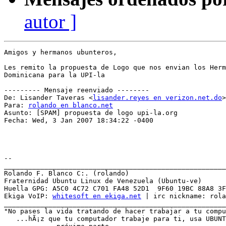
autor ]
Amigos y hermanos ubunteros,

Les remito la propuesta de Logo que nos envian los Herm
Dominicana para la UPI-la

--------- Mensaje reenviado --------

De: Lisander Taveras <
lisander.reyes en verizon.net.do
>

Para: 
rolando en blanco.net
Asunto: [SPAM] propuesta de logo upi-la.org

Fecha: Wed, 3 Jan 2007 18:34:22 -0400

-- 

_______________________________________________________
Rolando F. Blanco C:. (rolando)

Fraternidad Ubuntu Linux de Venezuela (Ubuntu-ve)

Huella GPG: A5C0 4C72 C701 FA48 52D1  9F60 19BC 88A8 3F
Ekiga VoIP: 
whitesoft en ekiga.net
 | irc nickname: rola
_______________________________________________________
"No pases la vida tratando de hacer trabajar a tu compu
   ...hÃ¡z que tu computador trabaje para ti, usa UBUNT