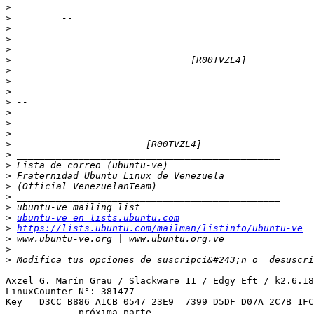
>
>
>
>
>
>
>
>
>
>
>
>
>
>
>
>
>
>
>
>
>
ubuntu-ve en lists.ubuntu.com
>
https://lists.ubuntu.com/mailman/listinfo/ubuntu-ve
>
>
>
 Modifica tus opciones de suscripci&#243;n o  desuscri
-- 

Axzel G. Marín Grau / Slackware 11 / Edgy Eft / k2.6.18
LinuxCounter N°: 381477

Key = D3CC B886 A1CB 0547 23E9  7399 D5DF D07A 2C7B 1FC
------------ próxima parte ------------
