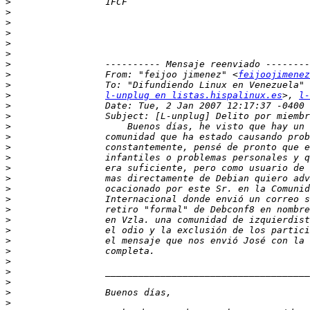
>
>
>
>
>
>
>
>
                 From: "feijoo jimenez" <
feijoojimenez
>
>
l-unplug en listas.hispalinux.es
>, 
l-
>
>
>
>
>
>
>
>
>
>
>
>
>
>
>
>
>
>
>
>