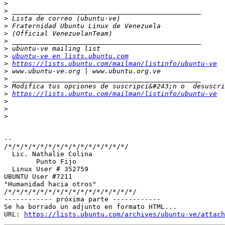
>
>
>
>
>
>
>
>
ubuntu-ve en lists.ubuntu.com
>
https://lists.ubuntu.com/mailman/listinfo/ubuntu-ve
>
>
>
>
https://lists.ubuntu.com/mailman/listinfo/ubuntu-ve
>
>
>
-- 

/*/*/*/*/*/*/*/*/*/*/*/*/*/*/*/

  Lic. Nathalie Colina

        Punto Fijo

  Linux User # 352759

UBUNTU User #7211

"Humanidad hacia otros"

/*/*/*/*/*/*/*/*/*/*/*/*/*/*/*/*/

------------ próxima parte ------------

Se ha borrado un adjunto en formato HTML...

URL: 
https://lists.ubuntu.com/archives/ubuntu-ve/attach