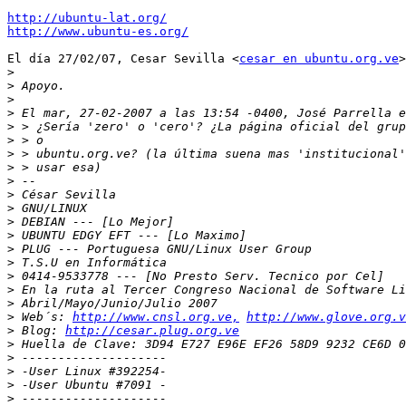
http://ubuntu-lat.org/
http://www.ubuntu-es.org/
El día 27/02/07, Cesar Sevilla <
cesar en ubuntu.org.ve
>
>
>
>
>
>
>
>
>
>
>
>
>
>
>
>
>
>
>
>
 Web´s: 
http://www.cnsl.org.ve,
http://www.glove.org.v
>
 Blog: 
http://cesar.plug.org.ve
>
>
>
>
>