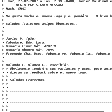
El mar, 27-02-2007 a las 12:39 -0400, Javier ValdivÃ© e
>
>
>
>
>
>
>
>
>
>
>
>
>
>
>
>
>
>
>
>
>
>
>
>
>
>
>
>
>