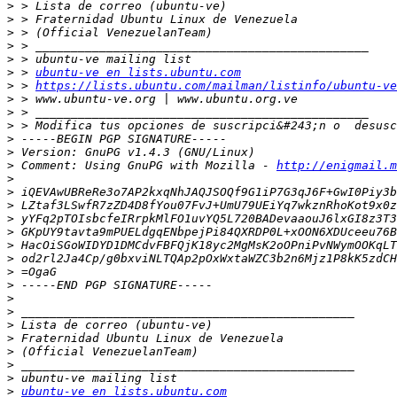
>
>
>
>
>
>
 > 
ubuntu-ve en lists.ubuntu.com
>
 > 
https://lists.ubuntu.com/mailman/listinfo/ubuntu-ve
>
>
>
 > Modifica tus opciones de suscripci&#243;n o  desusc
>
>
>
 Comment: Using GnuPG with Mozilla - 
http://enigmail.m
>
>
>
>
>
>
>
>
>
>
>
>
>
>
>
>
>
ubuntu-ve en lists.ubuntu.com