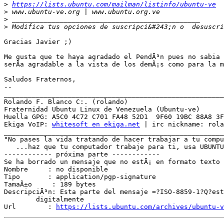
>
https://lists.ubuntu.com/mailman/listinfo/ubuntu-ve
>
>
>
 Modifica tus opciones de suscripci&#243;n o  desuscri
Gracias Javier ;)

Me gusta que te haya agradado el PendÃ³n pues no sabia 
serÃ­a agradable a la vista de los demÃ¡s como para la mÃ
Saludos Fraternos,

-- 

_______________________________________________________
Rolando F. Blanco C:. (rolando)

Fraternidad Ubuntu Linux de Venezuela (Ubuntu-ve)

Huella GPG: A5C0 4C72 C701 FA48 52D1  9F60 19BC 88A8 3F
Ekiga VoIP: 
whitesoft en ekiga.net
 | irc nickname: rola
_______________________________________________________
"No pases la vida tratando de hacer trabajar a tu compu
   ...haz que tu computador trabaje para ti, usa UBUNTU
------------ próxima parte ------------

Se ha borrado un mensaje que no estÃ¡ en formato texto 
Nombre     : no disponible

Tipo       : application/pgp-signature

TamaÃ±o     : 189 bytes

DescripciÃ³n: Esta parte del mensaje =?ISO-8859-1?Q?est
	digitalmente

Url        : 
https://lists.ubuntu.com/archives/ubuntu-v