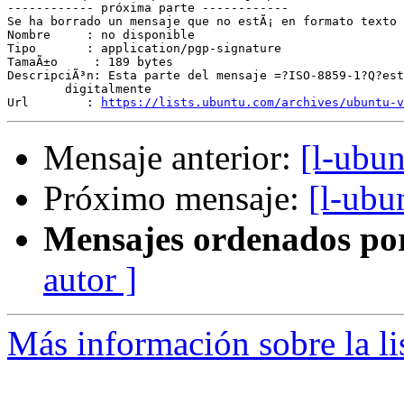
------------ próxima parte ------------

Se ha borrado un mensaje que no estÃ¡ en formato texto 
Nombre     : no disponible

Tipo       : application/pgp-signature

TamaÃ±o     : 189 bytes

DescripciÃ³n: Esta parte del mensaje =?ISO-8859-1?Q?est
	digitalmente

Url        : 
https://lists.ubuntu.com/archives/ubuntu-v
Mensaje anterior:
[l-ubun
Próximo mensaje:
[l-ubu
Mensajes ordenados po
autor ]
Más información sobre la li