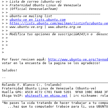
>
>
>
>
>
>
 > 
ubuntu-ve en lists.ubuntu.com
>
 > 
https://lists.ubuntu.com/mailman/listinfo/ubuntu-ve
>
>
>
 > Modifica tus opciones de suscripci&#243;n o  desusc
>
>
>
>
>
Por favor revisen aquÃ­: 
http://www.ubuntu-ve.org/?q=nod
votar en la encuesta de la pagina se los agradezco!

Saludos!

-- 

_______________________________________________________
Rolando F. Blanco C:. (rolando)

Fraternidad Ubuntu Linux de Venezuela (Ubuntu-ve)

Huella GPG: A5C0 4C72 C701 FA48 52D1  9F60 19BC 88A8 3F
Ekiga VoIP: 
whitesoft en ekiga.net
 | irc nickname: rola
_______________________________________________________
"No pases la vida tratando de hacer trabajar a tu compu
   ...haz que tu computador trabaje para ti, usa UBUNTU