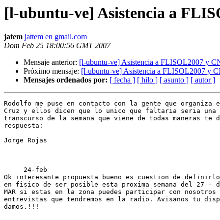
[l-ubuntu-ve] Asistencia a FL
jatem
jattem en gmail.com
Dom Feb 25 18:00:56 GMT 2007
Mensaje anterior:
[l-ubuntu-ve] Asistencia a FLISOL2007 y 
Próximo mensaje:
[l-ubuntu-ve] Asistencia a FLISOL2007 y
Mensajes ordenados por:
[ fecha ]
[ hilo ]
[ asunto ]
[ autor ]
Rodolfo me puse en contacto con la gente que organiza e
Cruz y ellos dicen que lo unico que faltaria seria una 
transcurso de la semana que viene de todas maneras te d
respuesta:

Jorge Rojas    

     24-feb

Ok interesante propuesta bueno es cuestion de definirlo
en fisico de ser posible esta proxima semana del 27 - d
MAR si estas en la zona puedes participar con nosotros 
entrevistas que tendremos en la radio. Avisanos tu disp
damos.!!!
