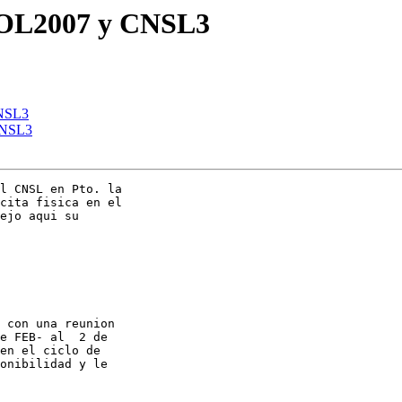
ISOL2007 y CNSL3
CNSL3
 CNSL3
l CNSL en Pto. la 

cita fisica en el 

ejo aqui su 

 con una reunion 

e FEB- al  2 de 

en el ciclo de 

onibilidad y le 
