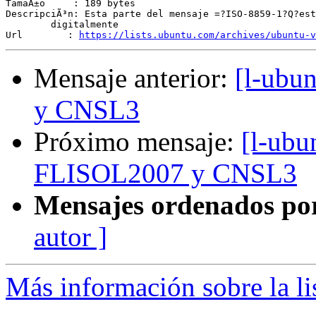
TamaÃ±o     : 189 bytes

DescripciÃ³n: Esta parte del mensaje =?ISO-8859-1?Q?est
	digitalmente

Url        : 
https://lists.ubuntu.com/archives/ubuntu-v
Mensaje anterior:
[l-ubu
y CNSL3
Próximo mensaje:
[l-ubu
FLISOL2007 y CNSL3
Mensajes ordenados po
autor ]
Más información sobre la li