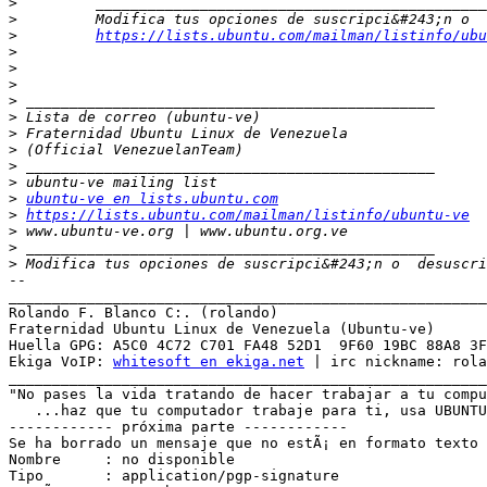
>
>
>
https://lists.ubuntu.com/mailman/listinfo/ubu
>
>
>
>
>
>
>
>
>
>
ubuntu-ve en lists.ubuntu.com
>
https://lists.ubuntu.com/mailman/listinfo/ubuntu-ve
>
>
>
 Modifica tus opciones de suscripci&#243;n o  desuscri
-- 

_______________________________________________________
Rolando F. Blanco C:. (rolando)

Fraternidad Ubuntu Linux de Venezuela (Ubuntu-ve)

Huella GPG: A5C0 4C72 C701 FA48 52D1  9F60 19BC 88A8 3F
Ekiga VoIP: 
whitesoft en ekiga.net
 | irc nickname: rola
_______________________________________________________
"No pases la vida tratando de hacer trabajar a tu compu
   ...haz que tu computador trabaje para ti, usa UBUNTU
------------ próxima parte ------------

Se ha borrado un mensaje que no estÃ¡ en formato texto 
Nombre     : no disponible

Tipo       : application/pgp-signature
