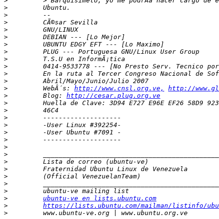
>
>
>
>
>
>
>
>
>
>
>
>
>
         WebÂ´s: 
http://www.cnsl.org.ve,
http://www.g
>
         Blog: 
http://cesar.plug.org.ve
>
>
>
>
>
>
>
>
>
>
>
>
>
>
ubuntu-ve en lists.ubuntu.com
>
https://lists.ubuntu.com/mailman/listinfo/ubu
>