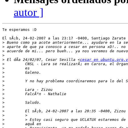
autor ]
Te esperamos :D

El sÃ¡b, 24-02-2007 a las 23:17 -0400, Santiago Zarate 
>
>
>
>
>
 El dÃ­a 24/02/07, Cesar Sevilla <
cesar en ubuntu.org.v
>
>
>
>
>
>
>
>
>
>
>
>
>
>
>