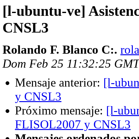
[l-ubuntu-ve] Asiste
CNSL3
Rolando F. Blanco C:.
rol
Dom Feb 25 11:32:25 GMT
Mensaje anterior:
[l-ubu
y CNSL3
Próximo mensaje:
[l-ubu
FLISOL2007 y CNSL3
Mensajes ordenados po