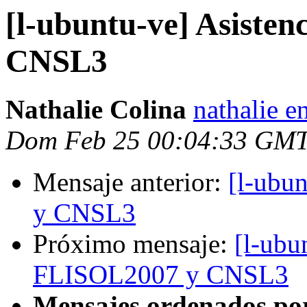
[l-ubuntu-ve] Asiste
CNSL3
Nathalie Colina
nathalie e
Dom Feb 25 00:04:33 GMT
Mensaje anterior:
[l-ubu
y CNSL3
Próximo mensaje:
[l-ubu
FLISOL2007 y CNSL3
Mensajes ordenados po