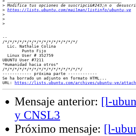
>
>
>
https://lists.ubuntu.com/mailman/listinfo/ubuntu-ve
>
>
>
-- 

/*/*/*/*/*/*/*/*/*/*/*/*/*/*/*/

  Lic. Nathalie Colina

        Punto Fijo

  Linux User # 352759

UBUNTU User #7211

"Humanidad hacia otros"

/*/*/*/*/*/*/*/*/*/*/*/*/*/*/*/*/

------------ próxima parte ------------

Se ha borrado un adjunto en formato HTML...

URL: 
https://lists.ubuntu.com/archives/ubuntu-ve/attach
Mensaje anterior:
[l-ubu
y CNSL3
Próximo mensaje:
[l-ubu